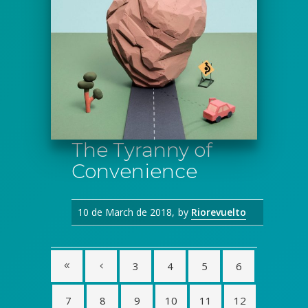
The Tyranny of
Convenience
10 de March de 2018
by
Riorevuelto
3
4
5
6
7
8
9
10
11
12