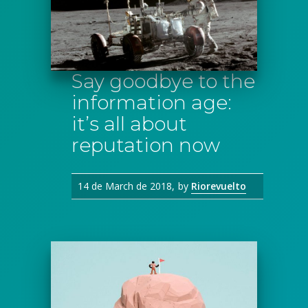
Say goodbye to the
information age:
it’s all about
reputation now
14 de March de 2018
by
Riorevuelto