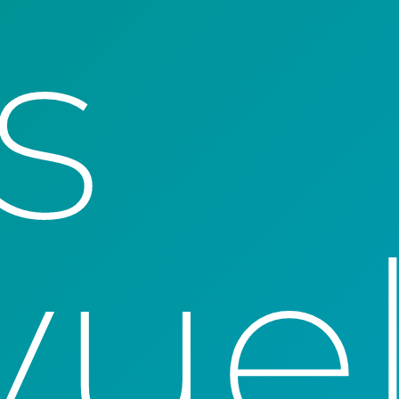
s
vue