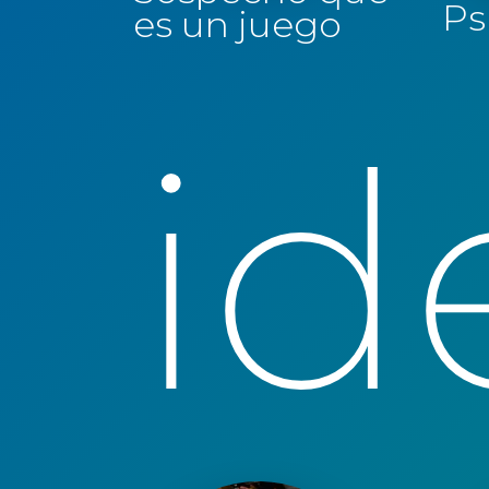
Ps
es un juego
id