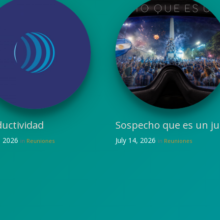
uctividad
Sospecho que es un j
0, 2026
July 14, 2026
in
Reuniones
in
Reuniones