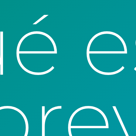
é e
ore