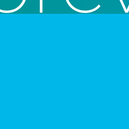
 inspirados en una constatación radical: el individuo juega sus 
da naturalización derribada por la creciente complejidad es un de
ión y de la acción impostergable.