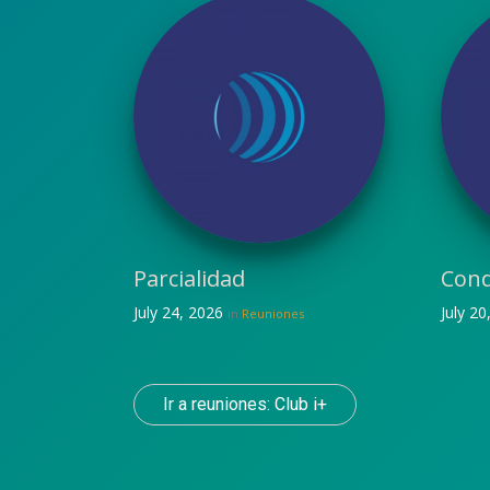
Parcialidad
Cond
July 24, 2026
July 2
in
Reuniones
Ir a reuniones: Club i+