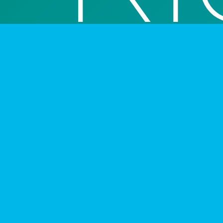
Riorevuelto es un sistema de ideas y proyectos
inesperado territorio de la Cultura crítica. Ca
como nunca antes los lenguajes de la imaginac
Riorevuelto es Cultura Independiente.
Acerca de Riorevuelto