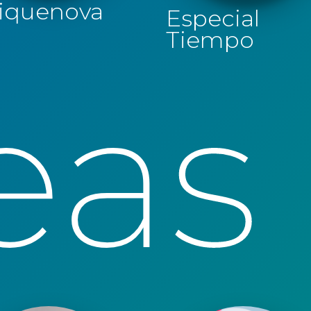
iquenova
Especial
Tiempo
eas