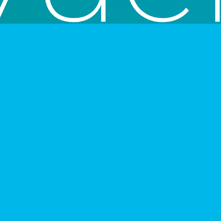
chances de evolución orgánica en el
safío de reescritura y emplazamiento, cruzando