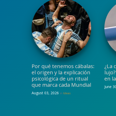
Por qué tenemos cábalas:
¿La 
el origen y la explicación
lujo
psicológica de un ritual
en l
que marca cada Mundial
June 3
August 03, 2026
in
Ideas