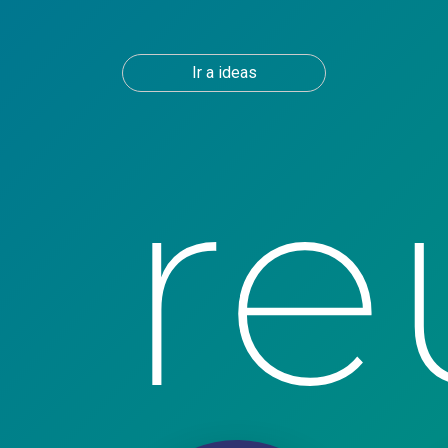
Ir a ideas
re