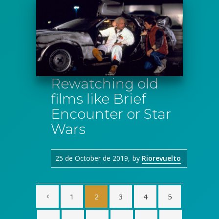
Rewatching old
films like Brief
Encounter or Star
Wars
25 de October de 2019
by
Riorevuelto
1
2
3
4
5