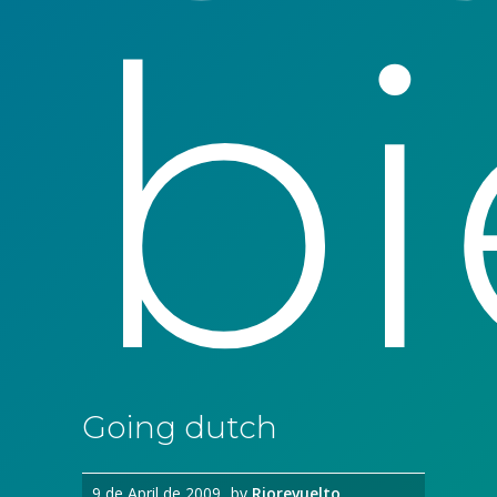
bi
Going dutch
9 de April de 2009
by
Riorevuelto