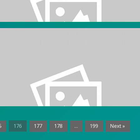
ellón II de Ciudad Universitaria, Buenos Aires.
º37 del Club I+
5
176
177
178
…
199
Next »