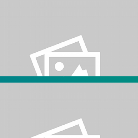
ellón II de Ciudad Universitaria, Buenos Aires.
º39 del Club I+
ellón II de Ciudad Universitaria, Buenos Aires.
º38 del Club I+