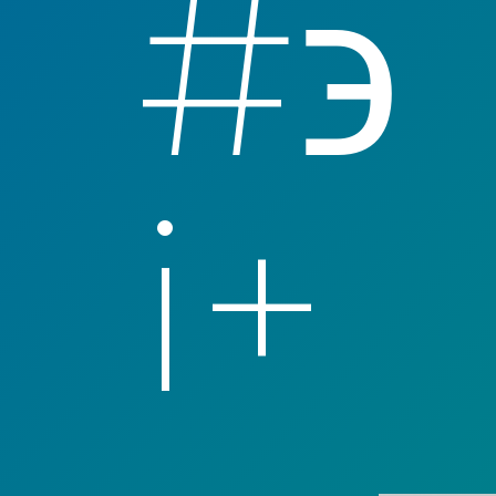
#϶ 
i+