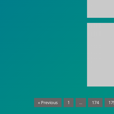
Read more.
Aula 13 del Pab
Reunión n
« Previous
1
…
174
17