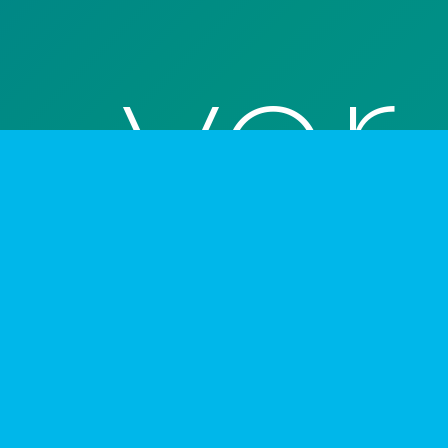
ver
las