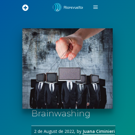
Brainwashing
2 de August de 2022
by
Juana Ciminieri