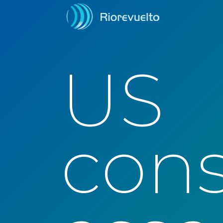
US
cons