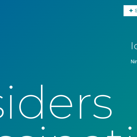
I
Ni
iders