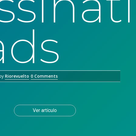
ssinat
ads
by
Riorevuelto
0 Comments
Ver artículo