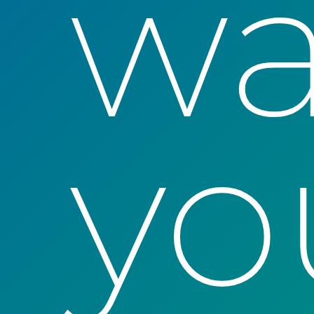
wa
yo