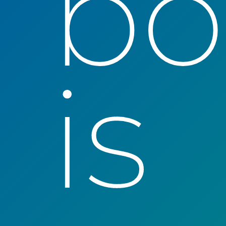
bo
is