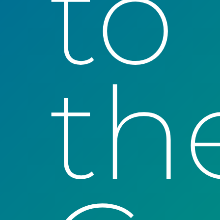
to
th