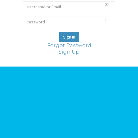
Forgot Password
Sign Up
Ideas
Todas las ideas
Reuniones Club i+
Sobre Riorevuelto
Proyectos