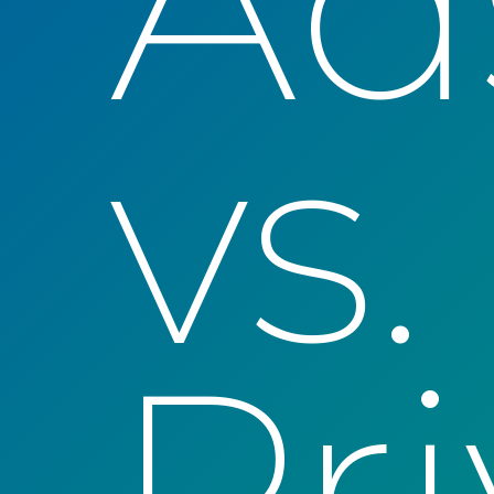
Ad
vs.
Pr