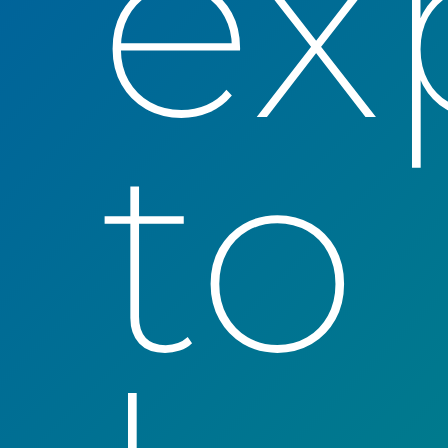
ex
to