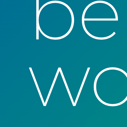
be
wo