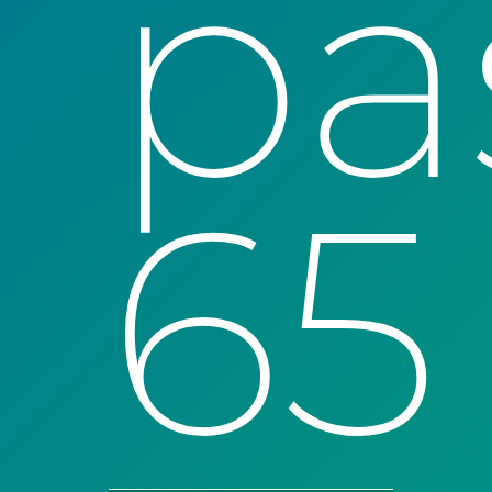
pa
65