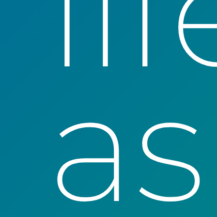
lif
as