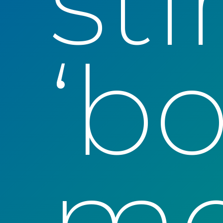
st
‘b
me