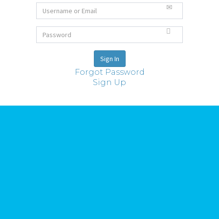
Forgot Password
Sign Up
Ideas
Todas las ideas
Reuniones Club i+
Sobre Riorevuelto
Proyectos