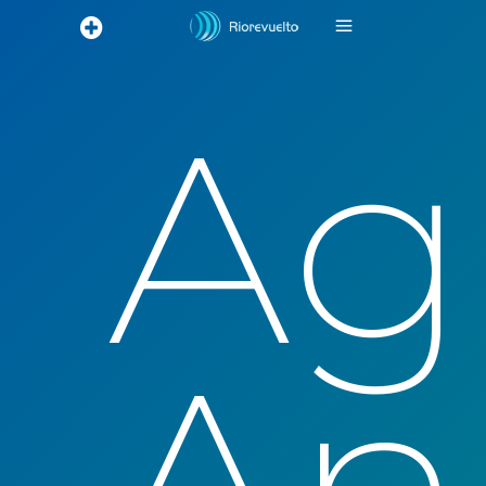
Ag
An