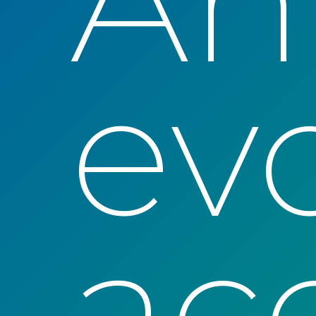
ev
ac