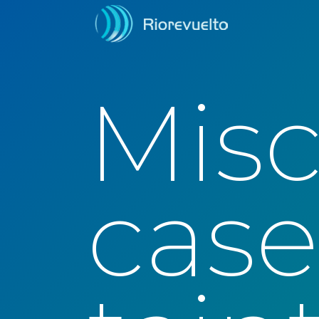
Mis
case