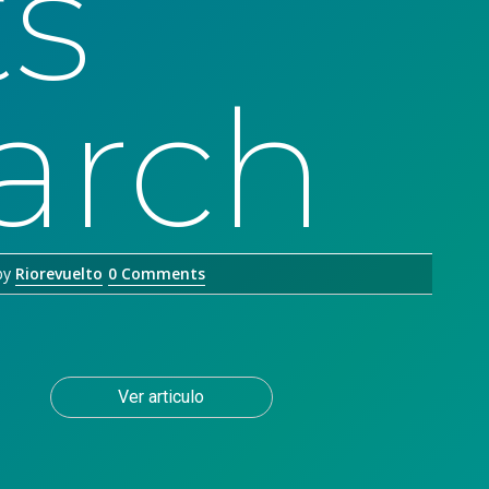
ts
arch
by
Riorevuelto
0 Comments
Ver articulo