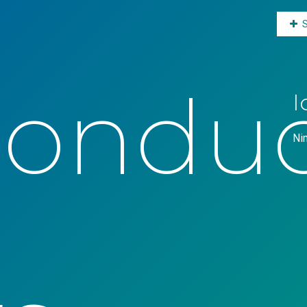
condu
I
Ni