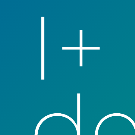
I+
de