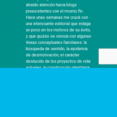
atraído atención hacia blogs
preexistentes con el mismo fin.
Hace unas semanas me crucé con
una interesante editorial que indaga
un poco en los motivos de su éxito,
y que quizás se vincula con algunas
líneas conceptuales familiares: la
búsqueda de sentido, la epidemia
de desmotivación, el carácter
deslucido de los proyectos de vida
actuales, la construcción identitaria
a partir del consumo cultural y el
“coleccionismo”…
Así, la autora comienza con una
certera descripción acerca del
funcionamiento “adictivo” que esta
clase de sitios posee, explicando
su rol como moduladores de placer