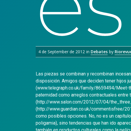
es
4 de September de 2012
in
Debates
by
Riorevu
Las piezas se combinan y recombinan incesant
disposición. Amigos que deciden tener hijos j
(www.telegraph.co.uk/family/8659494/Meet-the
paternidad como arreglos contractuales entre 
(http://www.salon.com/2012/07/04/the_three_p
(http://www.guardian.co.uk/commentisfree/20
como posibles opciones. No, no es un capítulo
poligamia), sino tendencias que han ido aparec
también en productos culturales como la pelícu