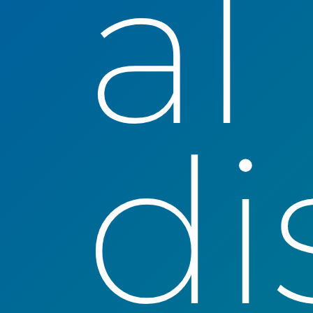
al
di