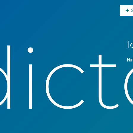
ict
I
Ni