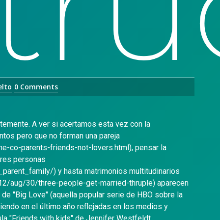
tru
elto
0 Comments
emente. A ver si acertamos esta vez con la
untos pero que no forman una pareja
-co-parents-friends-not-lovers.html), pensar la
tres personas
arent_family/) y hasta matrimonios multitudinarios
12/aug/30/three-people-get-married-thruple) aparecen
 de "Big Love" (aquella popular serie de HBO sobre la
iendo en el último año reflejadas en los medios y
la "Friends with kids" de Jennifer Westfeldt.