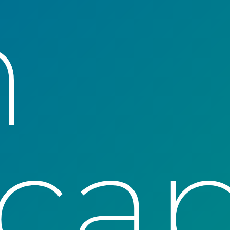
n
sca