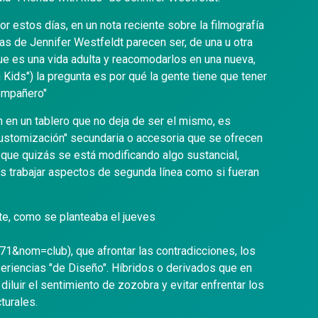
r estos días, en un nota reciente sobre la filmografía
las de Jennifer Westfeldt parecen ser, de una u otra
ue es una vida adulta y reacomodarlos en una nueva,
 Kids") la pregunta es por qué la gente tiene que tener
ompañero"
en un tablero que no deja de ser el mismo, es
"customización" secundaria o accesoria que se ofrecen
 que quizás se está modificando algo sustancial,
es trabajar aspectos de segunda línea como si fueran
te, como se planteaba el jueves
nom=club), que afrontar las contradicciones, los
eriencias "de Diseño". Híbridos o derivados que en
 diluir el sentimiento de zozobra y evitar enfrentar los
turales.