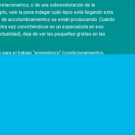
elacionarnos, o de una sobrevaloración de la
lo, vale la pena indagar cuán lejos está llegando esta
ipo de acostumbramientos se están produciendo. Cuando
 otra vez convirtiéndose en un especialista en eso
actualidad), deja de ver las pequeñas grietas en las
e para el trabajo "ergonómico" (condicionamientos
pacíficamente al medio) que va realizándose de manera
as culturales, así como abrir la discusión respecto de
uno mismo, puede ser un primer paso para salir de esta
para caretear el fracaso más cercano.