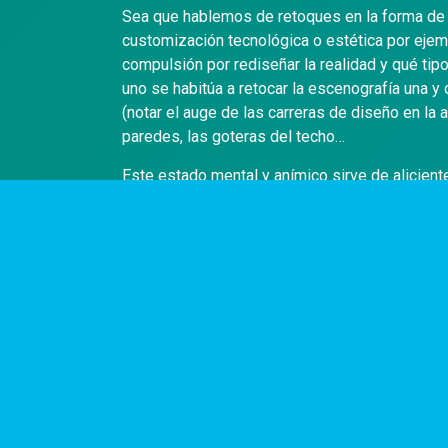
Sea que hablemos de retoques en la forma de r
customización tecnológica o estética por ejemp
compulsión por rediseñar la realidad y qué t
uno se habitúa a retocar la escenografía una y
(notar el auge de las carreras de diseño en la 
paredes, las goteras del techo…
Este estado mental y anímico sirve de alicient
posturales de la persona para que se adecue 
insistente sobre el individuo.
Es por eso que rediscutir tanto estas ergonomí
cuánto es posible modificar del entorno y de 
burbuja de experiencias y modelos diseñados 