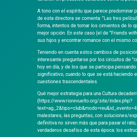
A tono con el espíritu que parece predominar po
de esta directora se comenta: "Las tres pelícu
forma, intentos de tomar los cimientos de lo q
mejor opción. En este caso (el de "Friends with
sus hijos y encontrar romance con el mismo c
Teniendo en cuenta estos cambios de posición 
interesante preguntarse por los circuitos de 
hoy en día, y de los que se participa pensando
significativo, cuando lo que se está haciendo 
cuestiones trascendentales.
Qué mejor estrategia para una Cultura decaden
(https://www.riorevuelto.org/site/index.php?
text=ag_2&tipo=club&modo=reu&id_evento=471&
malestares, las preguntas, con soluciones/exp
definitiva no sirven más que para pasar el rato,
verdaderos desafíos de esta época: los estruc