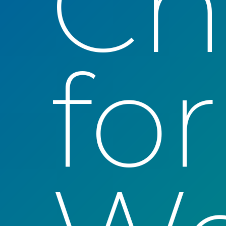
Ch
for