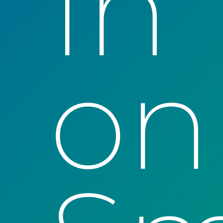
In
on