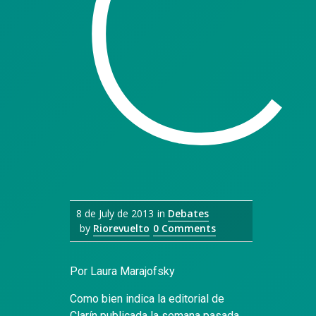
8 de July de 2013
in
Debates
by
Riorevuelto
0 Comments
Por Laura Marajofsky
Como bien indica la editorial de
Clarín publicada la semana pasada,