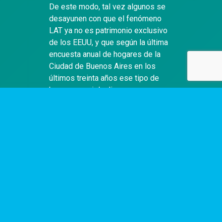
De este modo, tal vez algunos se
desayunen con que el fenómeno
LAT ya no es patrimonio exclusivo
de los EEUU, y que según la última
encuesta anual de hogares de la
Ciudad de Buenos Aires en los
últimos treinta años ese tipo de
hogares casi duplicaron su
participación. Al mismo tiempo, se
estima que en Inglaterra una de
cada diez personas tiene esta
clase de arreglo y que en los EEUU
3.5 millones de parejas asumen
este estilo de vida (un dato más
actualizado que el ofrecido por
Clarín que responde el censo de
1990).
Algo curioso es que aquellos que