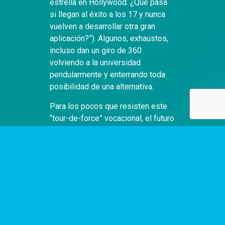
estrella en Hollywood. ¿Qué pasa
si llegan al éxito a los 17 y nunca
vuelven a desarrollar otra gran
aplicación?”). Algunos, exhaustos,
incluso dan un giro de 360
volviendo a la universidad
pendularmente y enterrando toda
posibilidad de una alternativa.
Para los pocos que resisten este
“tour-de-force” vocacional, el futuro
no pareciera mucho más brillante.
Otra nota acerca de la
insatisfacción de los jóvenes
emprendedores de Silicon Valley,
desmitifica un poco este paradigma
aspiracional comentando entre
otras cosas que una de las
preguntas que muchos se hacen allí