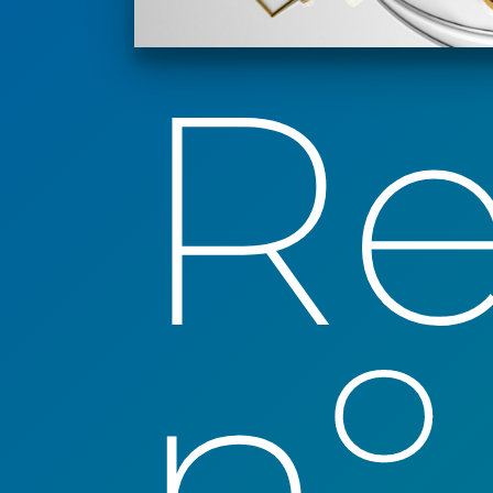
Re
nº