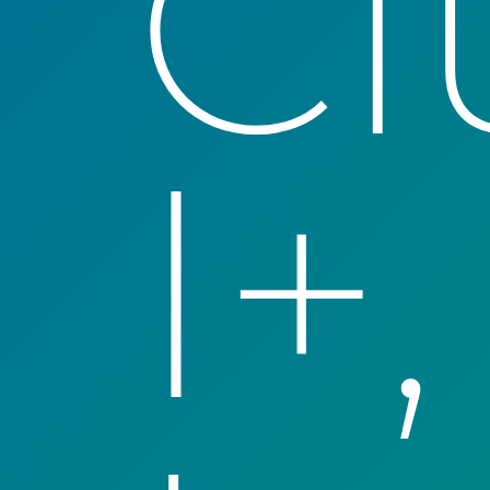
Cl
I+,