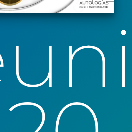
un
 20