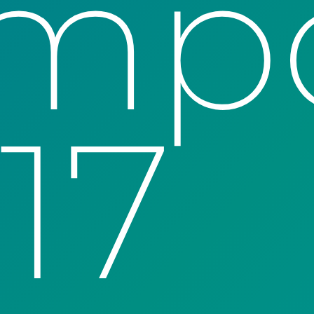
emp
17