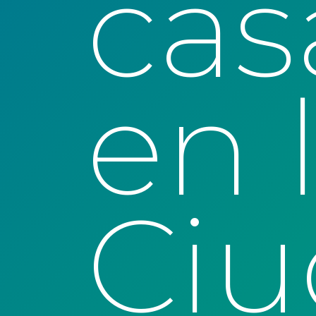
cas
en 
Ci