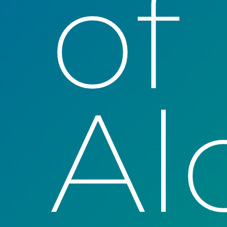
of
Al