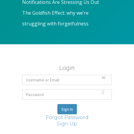
Notifications Are Stressing Us Out
The Goldfish Effect: why we’re
struggling with forgetfulness
Login
Forgot Password
Sign Up