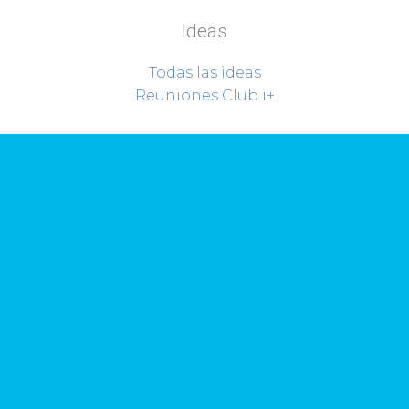
Ideas
Todas las ideas
Reuniones Club i+
Sobre Riorevuelto
Proyectos
Quiénes somos
Contacto
Riorevuelto en Facebook
Hablemos