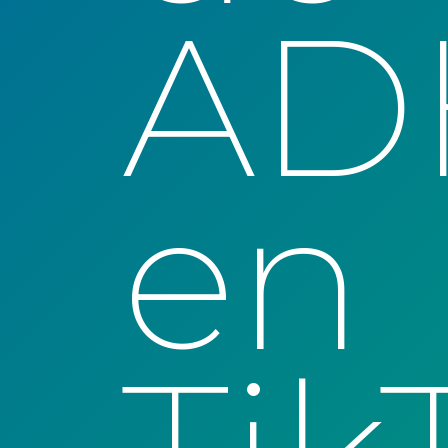
AD
en