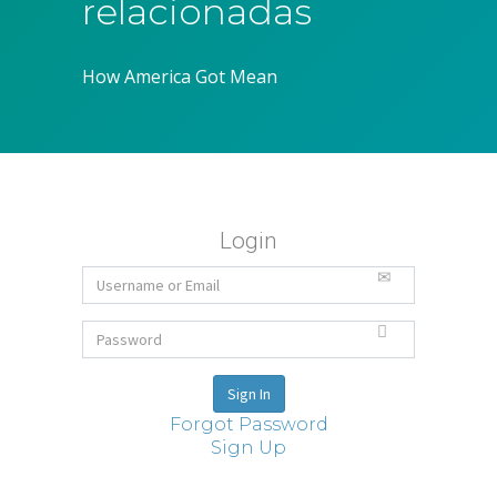
relacionadas
How America Got Mean
Login
Forgot Password
Sign Up