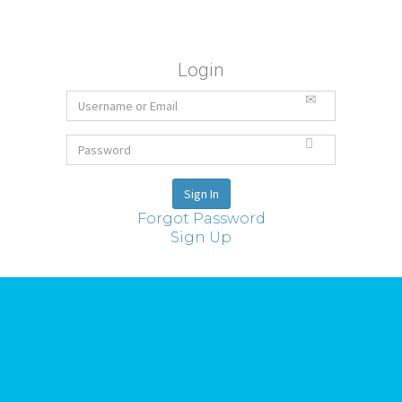
Login
Forgot Password
Sign Up
Ideas
Todas las ideas
Reuniones Club i+