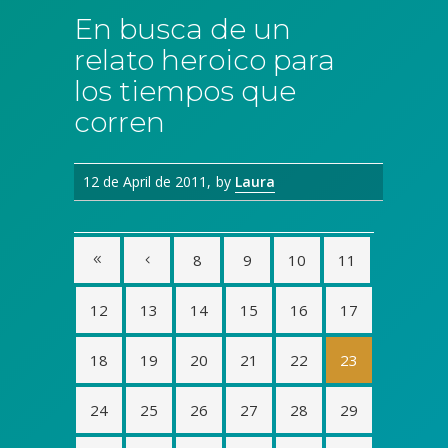
En busca de un
relato heroico para
los tiempos que
corren
12 de April de 2011
by
Laura
8
9
10
11
12
13
14
15
16
17
18
19
20
21
22
23
24
25
26
27
28
29