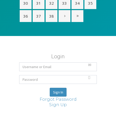
30
31
32
33
34
35
36
37
38
Login
Forgot Password
Sign Up