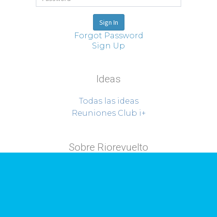
Forgot Password
Sign Up
Ideas
Todas las ideas
Reuniones Club i+
Sobre Riorevuelto
Proyectos
Quiénes somos
Contacto