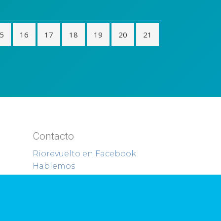
5
16
17
18
19
20
21
Contacto
Riorevuelto en Facebook
Hablemos