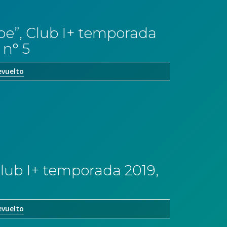
pe”, Club I+ temporada
 n° 5
evuelto
 Club I+ temporada 2019,
evuelto