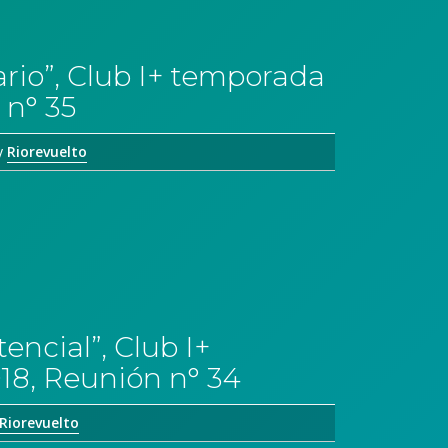
rio”, Club I+ temporada
 n° 35
y
Riorevuelto
encial”, Club I+
18, Reunión n° 34
Riorevuelto