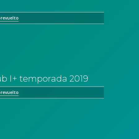
orevuelto
lub I+ temporada 2019
orevuelto