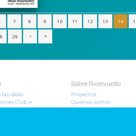
6
7
8
9
10
11
12
13
14
1
8
29
s
Sobre Riorevuelto
 las ideas
Proyectos
ones Club i+
Quiénes somos