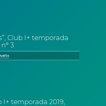
s”, Club I+ temporada
 n° 3
vuelto
b I+ temporada 2019,