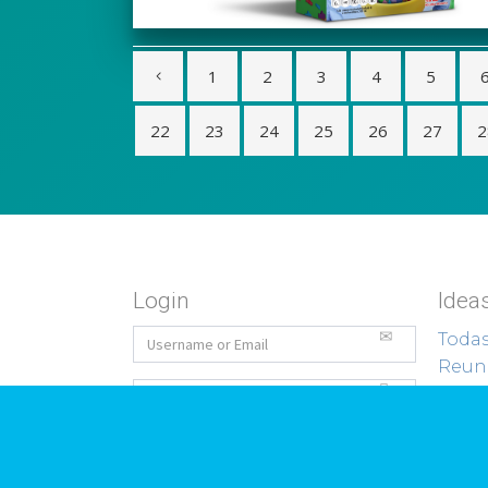
1
2
3
4
5
22
23
24
25
26
27
2
Login
Idea
Todas
Reuni
Forgot Password