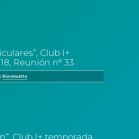
culares”, Club I+
18, Reunión n° 33
y
Riorevuelto
ón”, Club I+ temporada