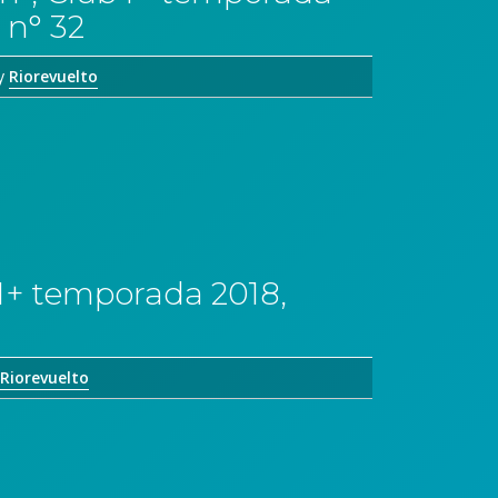
 n° 32
y
Riorevuelto
 I+ temporada 2018,
Riorevuelto