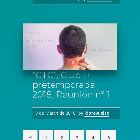
“CTC”, Club I+
pretemporada
2018, Reunión nº 1
8 de March de 2018
by
Riorevuelto
2
3
4
5