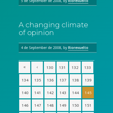
5 de September de 2008
by
Riorevuelto
A changing climate
of opinion
4 de September de 2008
by
Riorevuelto
130
131
132
133
134
135
136
137
138
139
140
141
142
143
144
145
146
147
148
149
150
151