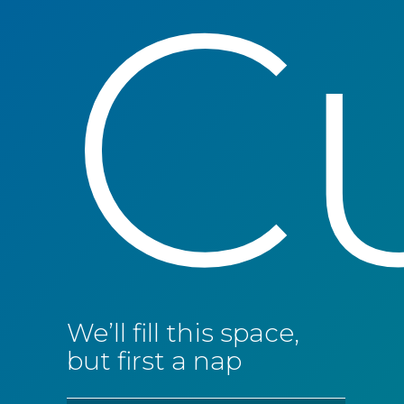
Cu
We’ll fill this space,
but first a nap