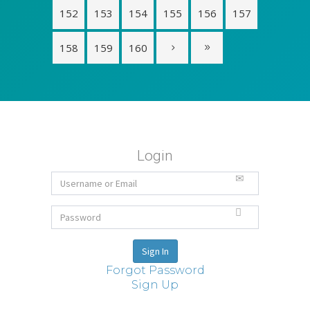
152
153
154
155
156
157
158
159
160
Login
Forgot Password
Sign Up